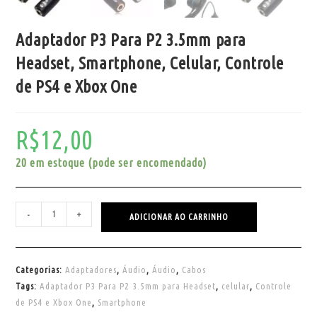
Adaptador P3 Para P2 3.5mm para
Headset, Smartphone, Celular, Controle
de PS4 e Xbox One
R$
12,00
20 em estoque (pode ser encomendado)
-
+
ADICIONAR AO CARRINHO
Categorias:
Adaptadores
,
Áudio
,
Áudio
,
Cabos
Tags:
Adaptador P3 Para P2 3.5mm para Headset
,
celular
,
Controle
de PS4 e Xbox One
,
Smartphone