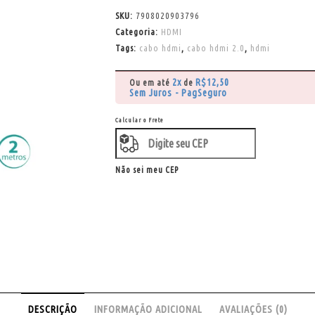
SKU:
7908020903796
Categoria:
HDMI
Tags:
cabo hdmi
,
cabo hdmi 2.0
,
hdmi
2x
R$
12,50
Ou em até
de
Sem Juros - PagSeguro
Calcular o Frete
Não sei meu CEP
DESCRIÇÃO
INFORMAÇÃO ADICIONAL
AVALIAÇÕES (0)