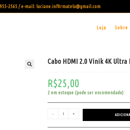
99955-2565 / e-mail: luciane.inf0rmatelu@gmail.com
Loja
Sobre
Cabo HDMI 2.0 Vinik 4K Ultra
R$
25,00
2 em estoque (pode ser encomendado)
-
+
ADICION