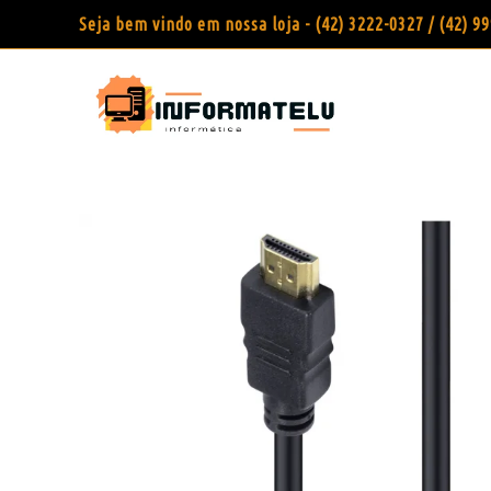
Seja bem vindo em nossa loja - (42) 3222-0327 / (42) 