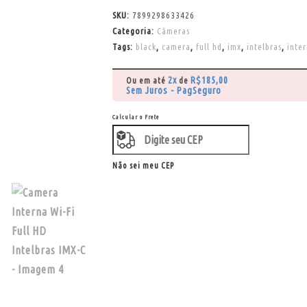
SKU:
7899298633426
Categoria:
Câmeras
Tags:
black
,
camera
,
full hd
,
imx
,
intelbras
,
inte
2x
R$
185,00
Ou em até
de
Sem Juros - PagSeguro
Calcular o Frete
Não sei meu CEP