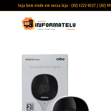
Seja bem vindo em nossa loja - (42) 3222-0327 / (42) 