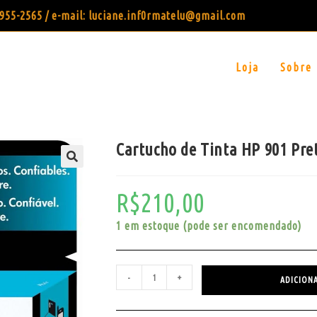
99955-2565 / e-mail: luciane.inf0rmatelu@gmail.com
Loja
Sobre
Cartucho de Tinta HP 901 Pre
R$
210,00
1 em estoque (pode ser encomendado)
-
+
ADICION