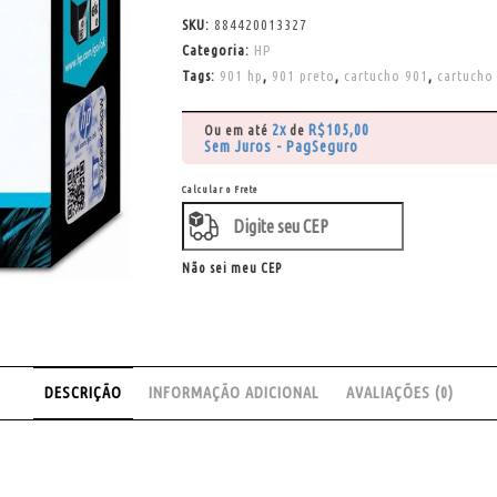
SKU:
884420013327
Categoria:
HP
Tags:
901 hp
,
901 preto
,
cartucho 901
,
cartucho
2x
R$
105,00
Ou em até
de
Sem Juros - PagSeguro
Calcular o Frete
Não sei meu CEP
DESCRIÇÃO
INFORMAÇÃO ADICIONAL
AVALIAÇÕES (0)