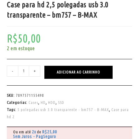
Case para hd 2,5 polegadas usb 3.0
transparente – bm757 – B-MAX
R$
50,00
2 em estoque
-
+
ADICIONAR AO CARRINHO
SKU:
7897571155498
Categorias:
Cases
,
HD
,
HDD
,
SSD
Tags:
5 polegadas usb 3.0 transparente - bm757 - B-MAX
,
Case para
hd 2
2x
R$
25,00
Ou em até
de
Sem Juros - PagSeguro