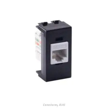
Conectores
,
RJ45