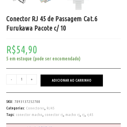
Conector RJ 45 de Passagem Cat.6
Furukawa Pacote c/ 10
R$
54,90
5 em estoque (pode ser encomendado)
-
+
ADICIONAR AO CARRINHO
SKU:
7893137252700
Categorias:
Conectores
,
RJ45
Tags:
conector macho
,
conector rj
,
macho rj
,
rj
,
rj45