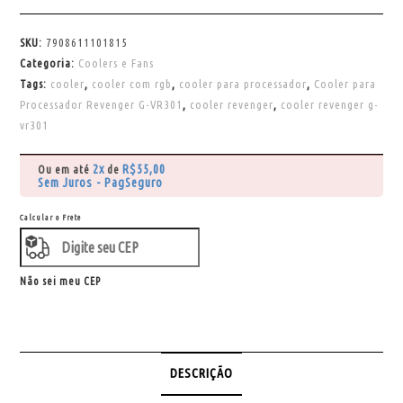
SKU:
7908611101815
Categoria:
Coolers e Fans
Tags:
cooler
,
cooler com rgb
,
cooler para processador
,
Cooler para
Processador Revenger G-VR301
,
cooler revenger
,
cooler revenger g-
vr301
2x
R$
55,00
Ou em até
de
Sem Juros - PagSeguro
Calcular o Frete
Não sei meu CEP
DESCRIÇÃO