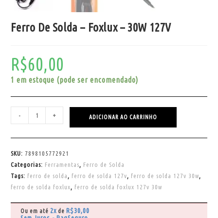
Ferro De Solda – Foxlux – 30W 127V
R$
60,00
1 em estoque (pode ser encomendado)
-
+
ADICIONAR AO CARRINHO
SKU:
7898105772921
Categorias:
Ferramentas
,
Ferro de Solda
Tags:
ferro de solda
,
ferro de solda 127v
,
ferro de solda 127v 30w
,
ferro de solda foxlux
,
ferro de solda foxlux 127v 30w
2x
R$
30,00
Ou em até
de