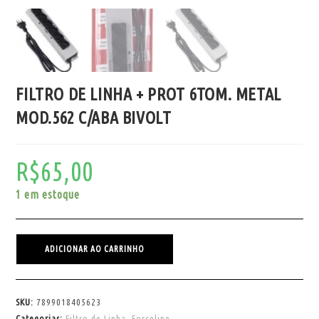
FILTRO DE LINHA + PROT 6TOM. METAL
MOD.562 C/ABA BIVOLT
R$
65,00
1 em estoque
ADICIONAR AO CARRINHO
SKU:
7899018405623
Categorias:
Filtro de Linha
,
Forceline