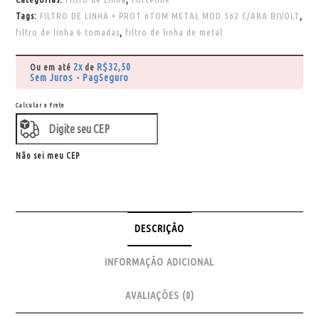
Tags:
FILTRO DE LINHA + PROT 6TOM METAL MOD.562 C/ABA BIVOLT
,
filtro de linha 6 tomadas
,
filtro de linha de metal
2x
R$
32,50
Ou em até
de
Sem Juros - PagSeguro
Calcular o Frete
Não sei meu CEP
DESCRIÇÃO
INFORMAÇÃO ADICIONAL
AVALIAÇÕES (0)