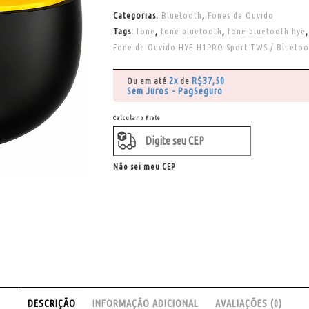
Categorias:
Bluetooth
,
Fones de Ouvido
Tags:
fone
,
fone bluetooth
,
fone bluetooth hye
Fone de Ouvido HYE H1PRO Sport TWS / Bluetoo
2x
R$
37,50
Ou em até
de
Sem Juros - PagSeguro
Calcular o Frete
Não sei meu CEP
DESCRIÇÃO
INFORMAÇÃO ADICIONAL
AVALIAÇÕES (0)