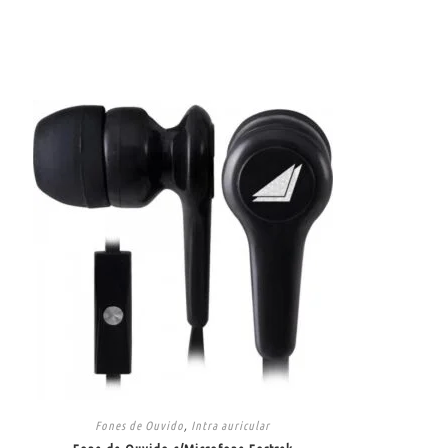
Fones de Ouvido
,
Intra auricular