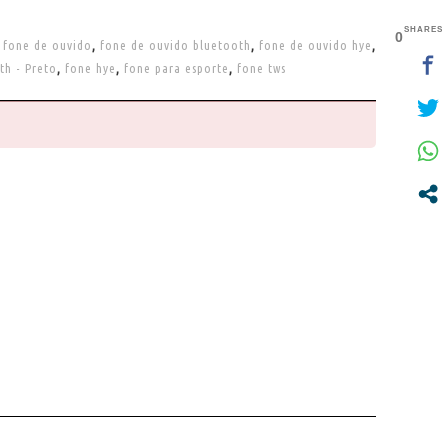
SHARES
0
,
fone de ouvido
,
fone de ouvido bluetooth
,
fone de ouvido hye
,
th - Preto
,
fone hye
,
fone para esporte
,
fone tws