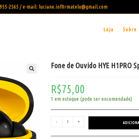
99955-2565 / e-mail: luciane.inf0rmatelu@gmail.com
Loja
Sobre
Fone de Ouvido HYE H1PRO Sp
R$
75,00
1 em estoque (pode ser encomendado)
-
+
ADICION