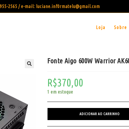
99955-2565 / e-mail: luciane.inf0rmatelu@gmail.com
Loja
Sobre
Fonte Aigo 600W Warrior AK6
R$
370,00
1 em estoque
ADICIONAR AO CARRINHO