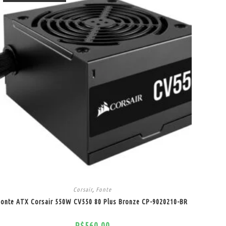
Corsair
,
Fonte
Fonte ATX Corsair 550W CV550 80 Plus Bronze CP-9020210-BR
R$
560,00