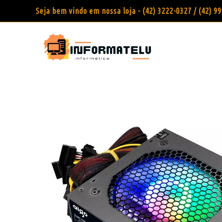
Seja bem vindo em nossa loja - (42) 3222-0327 / (42) 