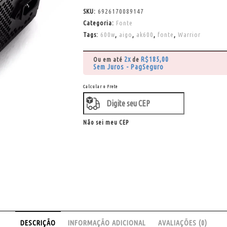
SKU:
6926170089147
Categoria:
Fonte
Tags:
600w
,
aigo
,
ak600
,
fonte
,
Warrior
2x
R$
185,00
Ou em até
de
Sem Juros - PagSeguro
Calcular o Frete
Não sei meu CEP
DESCRIÇÃO
INFORMAÇÃO ADICIONAL
AVALIAÇÕES (0)