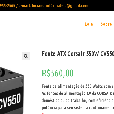
99955-2565 / e-mail: luciane.inf0rmatelu@gmail.com
Loja
Sobre
Fonte ATX Corsair 550W CV550
R$
560,00
Fonte de alimentação de 550 Watts com c
As fontes de alimentação CV da CORSAIR 
doméstico ou de trabalho, com eficiênc
potência para seu sistema continuament