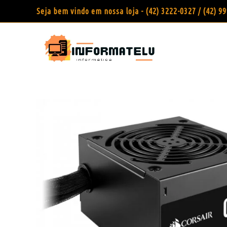
Seja bem vindo em nossa loja - (42) 3222-0327 / (42) 