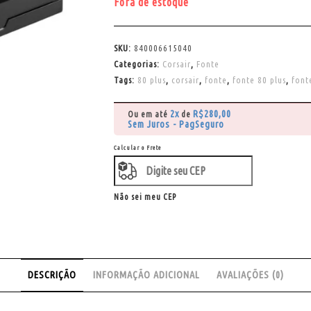
Fora de estoque
SKU:
840006615040
Categorias:
Corsair
,
Fonte
Tags:
80 plus
,
corsair
,
fonte
,
fonte 80 plus
,
font
2x
R$
280,00
Ou em até
de
Sem Juros - PagSeguro
Calcular o Frete
Não sei meu CEP
DESCRIÇÃO
INFORMAÇÃO ADICIONAL
AVALIAÇÕES (0)