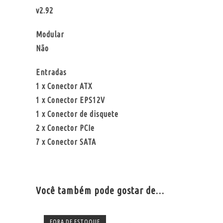
v2.92
Modular
Não
Entradas
1 x Conector ATX
1 x Conector EPS12V
1 x Conector de disquete
2 x Conector PCIe
7 x Conector SATA
Você também pode gostar de…
FORA DE ESTOQUE