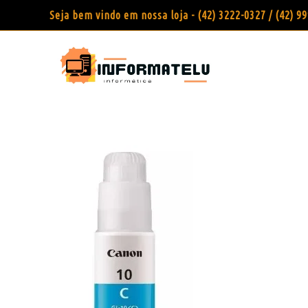
Seja bem vindo em nossa loja - (42) 3222-0327 / (42) 