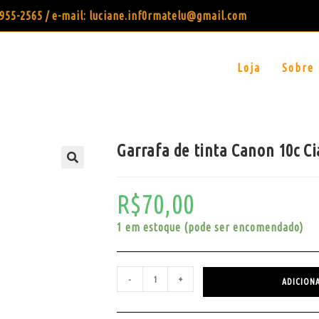
99955-2565 / e-mail: luciane.inf0rmatelu@gmail.com
Loja
Sobre
Garrafa de tinta Canon 10c Ci
R$
70,00
1 em estoque (pode ser encomendado)
-
+
ADICION