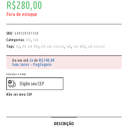
R$
280,00
Fora de estoque
SKU:
649528787330
Categorias:
HD
,
SSD
Tags:
hd
,
hd ssd 480
,
hd ssd crucial
,
ssd
,
ssd 480
,
ssd crucial
2x
R$
140,00
Ou em até
de
Sem Juros - PagSeguro
Calcular o Frete
Não sei meu CEP
DESCRIÇÃO