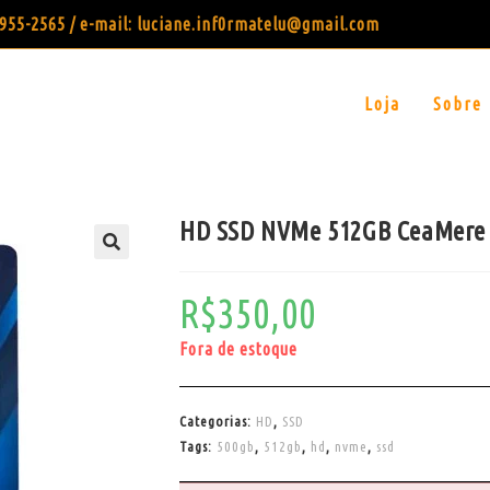
99955-2565 / e-mail: luciane.inf0rmatelu@gmail.com
Loja
Sobre
HD SSD NVMe 512GB CeaMere
R$
350,00
Fora de estoque
Categorias:
HD
,
SSD
Tags:
500gb
,
512gb
,
hd
,
nvme
,
ssd