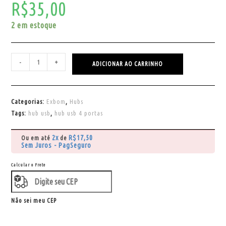
R$
35,00
2 em estoque
-
+
ADICIONAR AO CARRINHO
Categorias:
Exbom
,
Hubs
Tags:
hub usb
,
hub usb 4 portas
2x
R$
17,50
Ou em até
de
Sem Juros - PagSeguro
Calcular o Frete
Não sei meu CEP