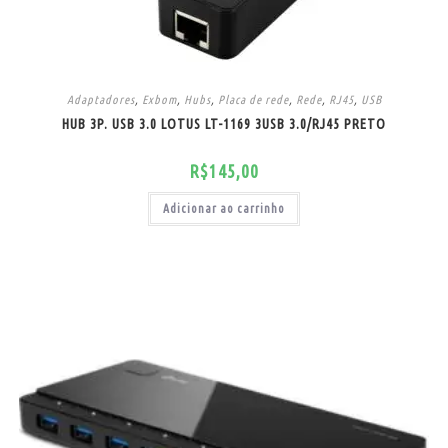
Adaptadores
,
Exbom
,
Hubs
,
Placa de rede
,
Rede
,
RJ45
,
USB
HUB 3P. USB 3.0 LOTUS LT-1169 3USB 3.0/RJ45 PRETO
R$
145,00
Adicionar ao carrinho