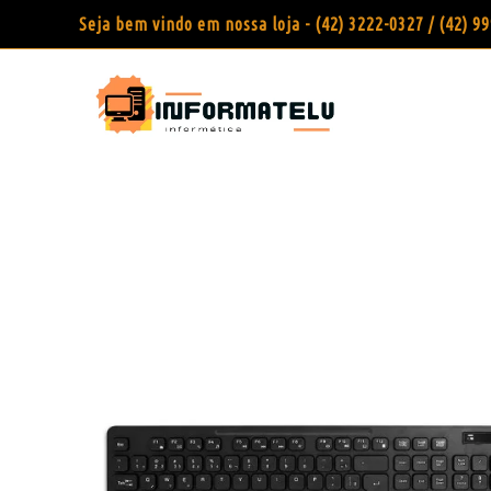
Seja bem vindo em nossa loja - (42) 3222-0327 / (42) 