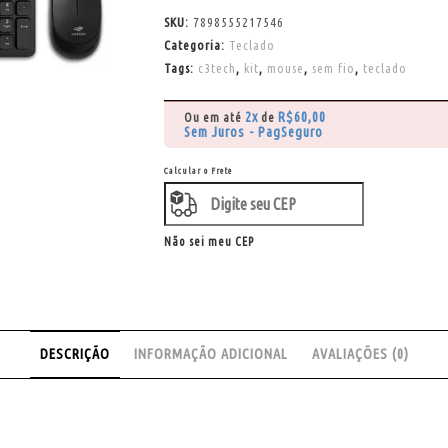
SKU:
7898555217546
Categoria:
Teclado
Tags:
c3tech
,
kit
,
mouse
,
sem fio
,
teclado
2x
R$
60,00
Ou em até
de
Sem Juros - PagSeguro
Calcular o Frete
Não sei meu CEP
DESCRIÇÃO
INFORMAÇÃO ADICIONAL
AVALIAÇÕES (0)