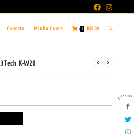
Contato
Minha Conta
R$
0,00
0
C3Tech K-W20
SHARES
0