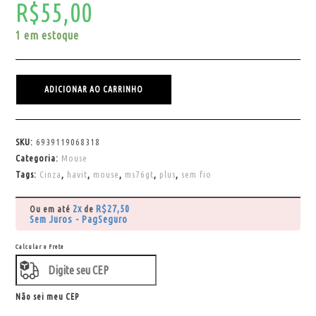
R$
55,00
1 em estoque
ADICIONAR AO CARRINHO
SKU:
6939119068318
Categoria:
Mouse
Tags:
Cinza
,
havit
,
mouse
,
ms76gt
,
plus
,
sem fio
2x
R$
27,50
Ou em até
de
Sem Juros - PagSeguro
Calcular o Frete
Não sei meu CEP