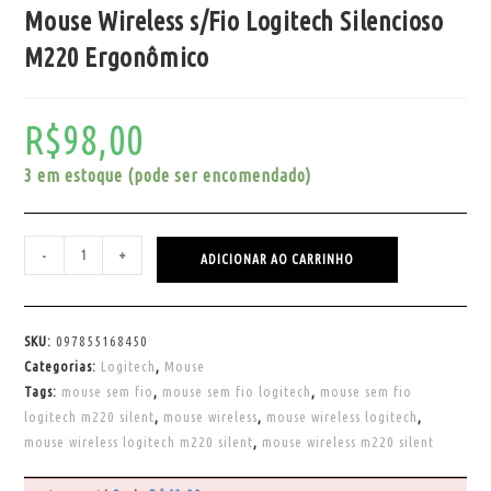
Mouse Wireless s/Fio Logitech Silencioso
M220 Ergonômico
R$
98,00
3 em estoque (pode ser encomendado)
-
+
ADICIONAR AO CARRINHO
SKU:
097855168450
Categorias:
Logitech
,
Mouse
Tags:
mouse sem fio
,
mouse sem fio logitech
,
mouse sem fio
logitech m220 silent
,
mouse wireless
,
mouse wireless logitech
,
mouse wireless logitech m220 silent
,
mouse wireless m220 silent