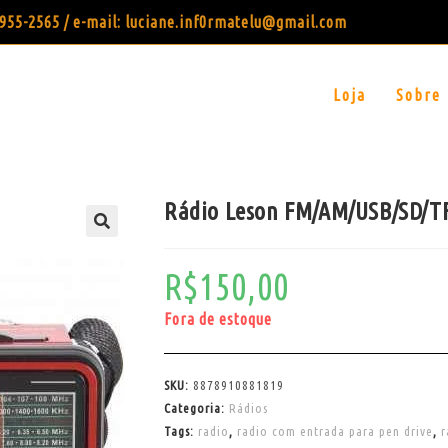
99955-2565 / e-mail: luciane.inf0rmatelu@gmail.com
Loja
Sobre
Rádio Leson FM/AM/USB/SD/T
R$
150,00
Fora de estoque
SKU:
8878910881819
Categoria:
Rádios
Tags:
radio
,
radio com entrada para pen drive
,
r