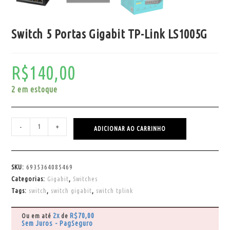
Switch 5 Portas Gigabit TP-Link LS1005G
R$
140,00
2 em estoque
-
+
ADICIONAR AO CARRINHO
SKU:
6935364085469
Categorias:
Gigabit
,
Switches
Tags:
switch
,
switch gigabit
,
switch tplink
2x
R$
70,00
Ou em até
de
Sem Juros - PagSeguro