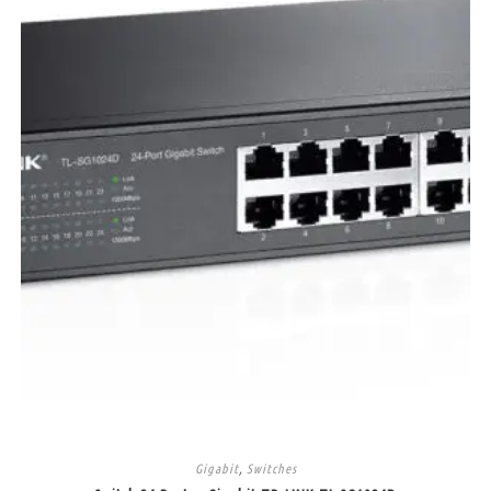
Gigabit
,
Switches