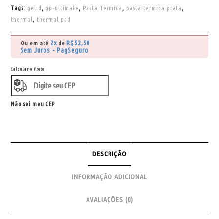
Tags:
gelid
,
gp-ultimate
,
Pasta Térmica
,
pasta termica prata
,
thermal
,
thermal pad
2x
R$
52,50
Ou em até
de
Sem Juros - PagSeguro
Calcular o Frete
Não sei meu CEP
DESCRIÇÃO
INFORMAÇÃO ADICIONAL
AVALIAÇÕES (0)