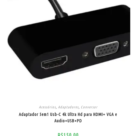
Acessórios
,
Adaptadores
,
Conversor
Adaptador 5em1 Usb-C 4k Ultra Hd para HDMI+ VGA e
Audio+USB+PD
R$
150,00