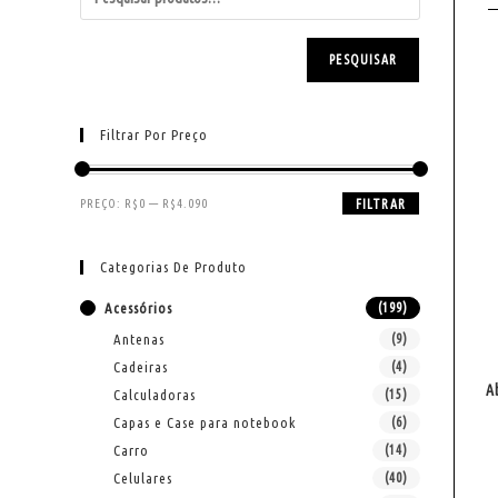
PESQUISAR
Filtrar Por Preço
PREÇO:
R$0
—
R$4.090
FILTRAR
Categorias De Produto
Acessórios
(199)
Antenas
(9)
Cadeiras
(4)
A
Calculadoras
(15)
Capas e Case para notebook
(6)
Carro
(14)
Celulares
(40)