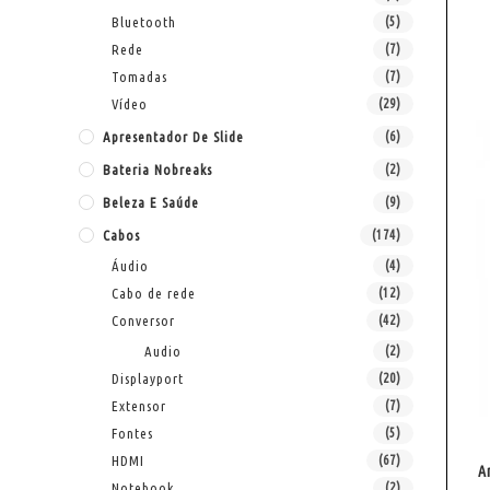
Bluetooth
(5)
Rede
(7)
Tomadas
(7)
Vídeo
(29)
Apresentador De Slide
(6)
Bateria Nobreaks
(2)
Beleza E Saúde
(9)
Cabos
(174)
Áudio
(4)
Cabo de rede
(12)
Conversor
(42)
Audio
(2)
Displayport
(20)
Extensor
(7)
Fontes
(5)
HDMI
(67)
A
Notebook
(2)