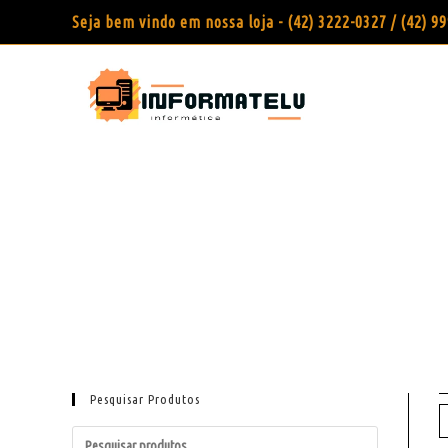
Seja bem vindo em nossa loja - (42) 3222-0327 / (42) 
Pesquisar Produtos