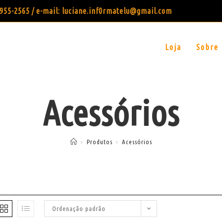
99955-2565 / e-mail: luciane.inf0rmatelu@gmail.com
Loja
Sobre
Acessórios
>
Produtos
>
Acessórios
Ordenação padrão