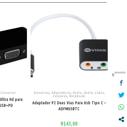
SHARES
0
,
Conversor
Acessórios
,
Adaptadores
,
Áudio
,
Áudio
,
Cabos
,
Celulares
,
Notebooks
Ultra Hd para
Adaptador P2 Duas Vias Para Usb Tipo C –
+USB+PD
ADFMUSBTC
R$
45,00