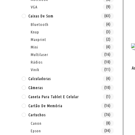
VGA
(9)
Caixas De Som
(63)
Bluetooth
(4)
Knup
(3)
Maxprint
(2)
Mini
(4)
Multilaser
(16)
Rádios
(10)
A
Vinik
(11)
Calculadoras
(4)
Câmeras
(10)
Caneta Para Tablet E Celular
(1)
Cartão De Memória
(16)
Cartuchos
(76)
Canon
(8)
Epson
(34)