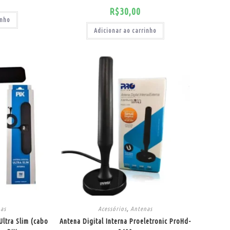
R$
30,00
inho
Adicionar ao carrinho
nas
Acessórios
,
Antenas
Ultra Slim (cabo
Antena Digital Interna Proeletronic ProHd-