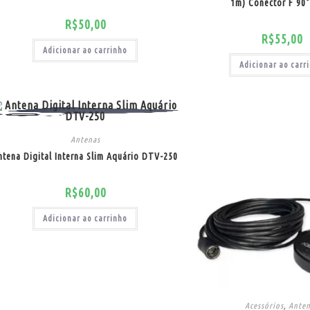
1m) Conector F 90°
R$
50,00
R$
55,00
Adicionar ao carrinho
Adicionar ao carr
Antenas
ntena Digital Interna Slim Aquário DTV-250
R$
60,00
Adicionar ao carrinho
Acessórios
,
Ante