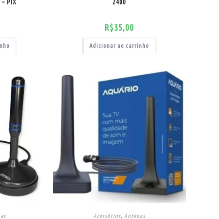
 – PIX
2400
R$
35,00
inho
Adicionar ao carrinho
nas
Acessórios
,
Antenas