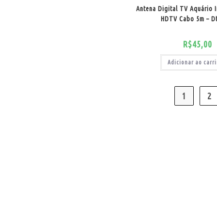
Antena Digital TV Aquário I
HDTV Cabo 5m – D
R$
45,00
Adicionar ao carr
1
2