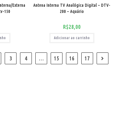
nterna/Externa
Antena Interna TV Analógica Digital – DTV-
tv-150
200 – Aquário
R$
28,00
inho
Adicionar ao carrinho
3
4
…
15
16
17