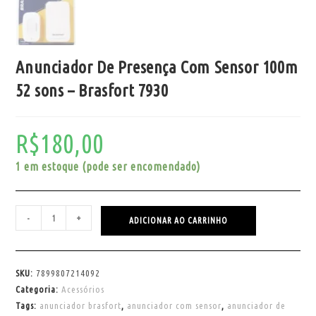
Anunciador De Presença Com Sensor 100m
52 sons – Brasfort 7930
R$
180,00
1 em estoque (pode ser encomendado)
-
+
ADICIONAR AO CARRINHO
SKU:
7899807214092
Categoria:
Acessórios
Tags:
anunciador brasfort
,
anunciador com sensor
,
anunciador de