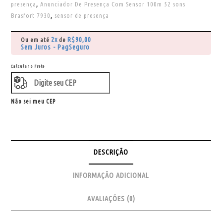
presença
,
Anunciador De Presença Com Sensor 100m 52 sons
Brasfort 7930
,
sensor de presença
2x
R$
90,00
Ou em até
de
Sem Juros - PagSeguro
Calcular o Frete
Não sei meu CEP
DESCRIÇÃO
INFORMAÇÃO ADICIONAL
AVALIAÇÕES (0)