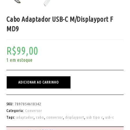
Cabo Adaptador USB-C M/Displayport F
MD9
R$
99,00
1 em estoque
ADICIONAR AO CARRINHO
SKU:
7897054618342
Categoria:
Conversor
Tags:
adaptador
,
cabo
,
conversor
,
displayport
,
usb tipo c
,
usb-c