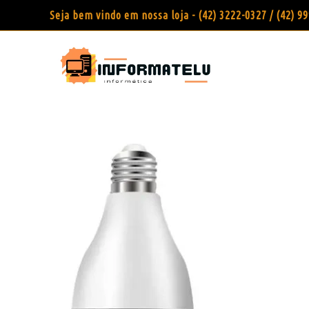
Seja bem vindo em nossa loja - (42) 3222-0327 / (42) 