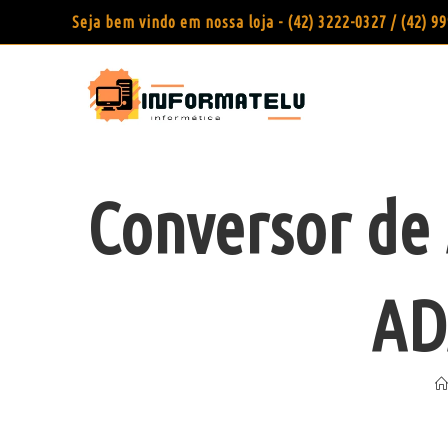
Seja bem vindo em nossa loja - (42) 3222-0327 / (42) 
Conversor de 
AD