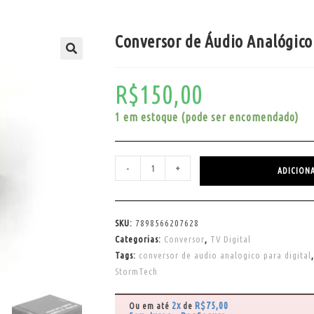
Conversor de Áudio Analógico
R$
150,00
1 em estoque (pode ser encomendado)
-
+
ADICION
SKU:
7898566207628
Categorias:
Conversor
,
TV Digital
Tags:
conversor de audio analogico para digital
StormTech
2x
R$
75,00
Ou em até
de