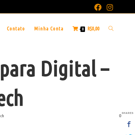
Contato
Minha Conta
R$
0,00
0
para Digital –
ech
SHARES
0
ech