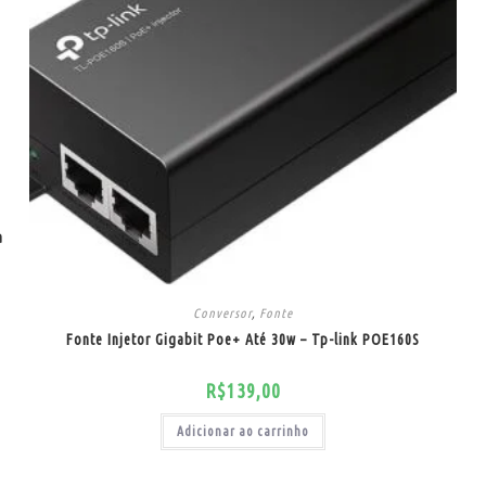
a
Conversor
,
Fonte
Fonte Injetor Gigabit Poe+ Até 30w – Tp-link POE160S
R$
139,00
Adicionar ao carrinho