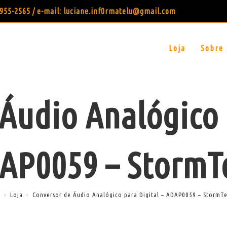
99955-2565 / e-mail: luciane.inf0rmatelu@gmail.com
Loja
Sobre
Áudio Analógico 
AP0059 – StormT
>
Loja
>
Conversor de Áudio Analógico para Digital – ADAP0059 – StormT