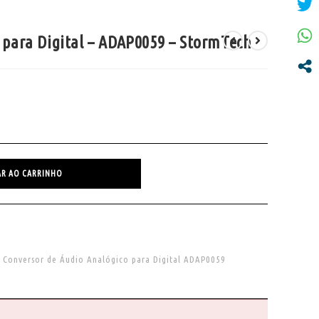
 para Digital – ADAP0059 – StormTech
AR AO CARRINHO
,
Conversor de Áudio Analógico para Digital ADAP0059