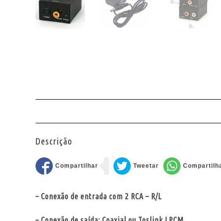
Descrição
– Conexão de entrada com 2 RCA – R/L
– Conexão de saída: Coaxial ou Toslink LPCM