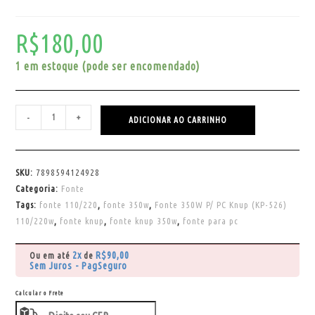
R$
180,00
1 em estoque (pode ser encomendado)
-
+
ADICIONAR AO CARRINHO
SKU:
7898594124928
Categoria:
Fonte
Tags:
fonte 110/220
,
fonte 350w
,
Fonte 350W P/ PC Knup (KP-526)
110/220w
,
fonte knup
,
fonte knup 350w
,
fonte para pc
2x
R$
90,00
Ou em até
de
Sem Juros - PagSeguro
Calcular o Frete