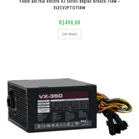
Fonte atx real electro V2 series 80plus bronze 750w –
ELECV2PTO750W
R$
490,00
Ler mais