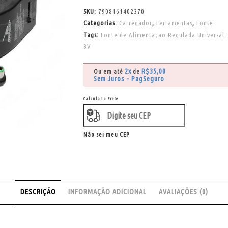
SKU:
7908161402370
Categorias:
Carregador
,
Ferramentas
,
Fonte
Tags:
Fonte de Alimentaçao Regulada Universal 
3V
2x
R$
35,00
Ou em até
de
Sem Juros - PagSeguro
Calcular o Frete
Não sei meu CEP
DESCRIÇÃO
INFORMAÇÃO ADICIONAL
AVALIAÇÕES (0)