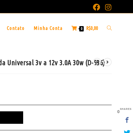
Contato
Minha Conta
R$
0,00
0
a Universal 3v a 12v 3.0A 30w (D-536)
SHARES
0