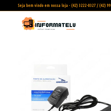
Seja bem vindo em nossa loja - (42) 3222-0327 / (42) 