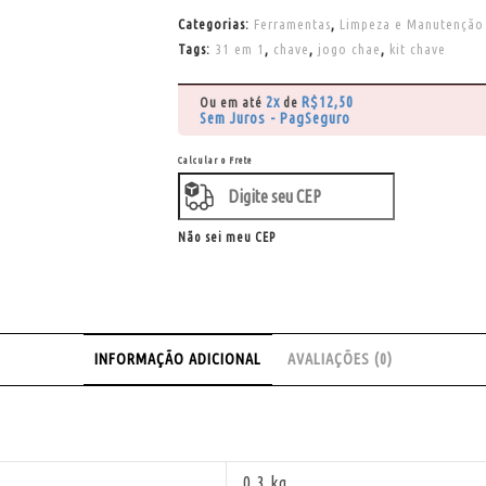
Categorias:
Ferramentas
,
Limpeza e Manutenção
Tags:
31 em 1
,
chave
,
jogo chae
,
kit chave
2x
R$
12,50
Ou em até
de
Sem Juros - PagSeguro
Calcular o Frete
Não sei meu CEP
INFORMAÇÃO ADICIONAL
AVALIAÇÕES (0)
0,3 kg