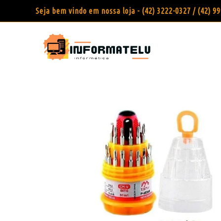
Seja bem vindo em nossa loja - (42) 3222-0327 / (42) 