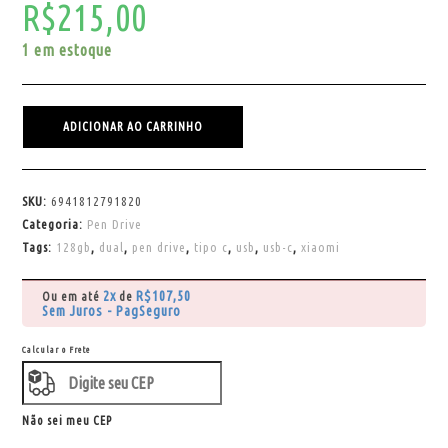
R$
215,00
1 em estoque
ADICIONAR AO CARRINHO
SKU:
6941812791820
Categoria:
Pen Drive
Tags:
128gb
,
dual
,
pen drive
,
tipo c
,
usb
,
usb-c
,
xiaomi
2x
R$
107,50
Ou em até
de
Sem Juros - PagSeguro
Calcular o Frete
Não sei meu CEP