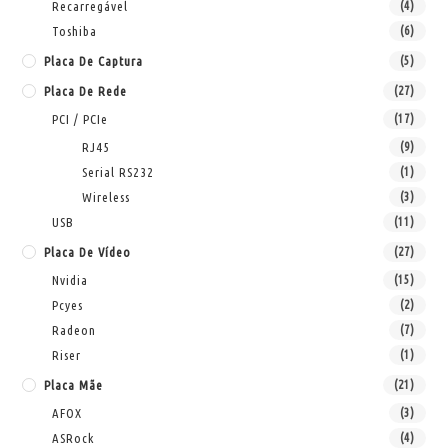
Recarregável
(4)
Toshiba
(6)
Placa De Captura
(5)
Placa De Rede
(27)
PCI / PCIe
(17)
RJ45
(9)
Serial RS232
(1)
Wireless
(3)
USB
(11)
Placa De Vídeo
(27)
Nvidia
(15)
Pcyes
(2)
Radeon
(7)
Riser
(1)
Placa Mãe
(21)
AFOX
(3)
ASRock
(4)