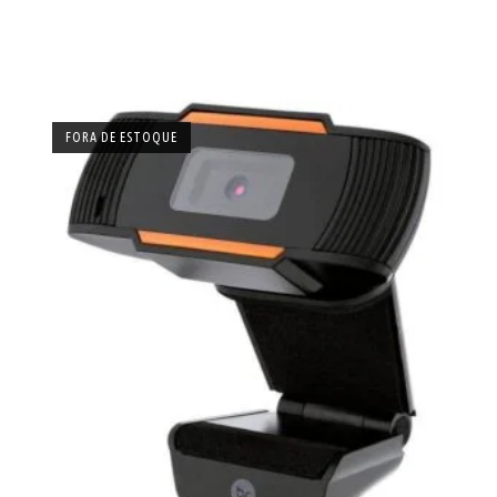
FORA DE ESTOQUE