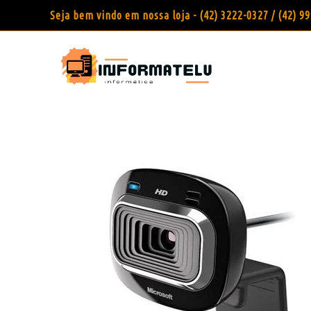
Seja bem vindo em nossa loja - (42) 3222-0327 / (42) 