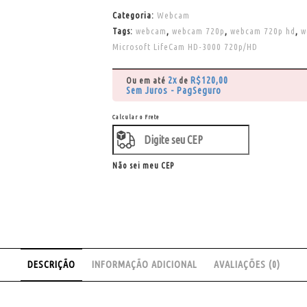
Categoria:
Webcam
Tags:
webcam
,
webcam 720p
,
webcam 720p hd
,
w
Microsoft LifeCam HD-3000 720p/HD
2x
R$
120,00
Ou em até
de
Sem Juros - PagSeguro
Calcular o Frete
Não sei meu CEP
DESCRIÇÃO
INFORMAÇÃO ADICIONAL
AVALIAÇÕES (0)