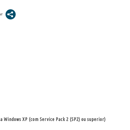
a Windows XP (com Service Pack 2 (SP2) ou superior)