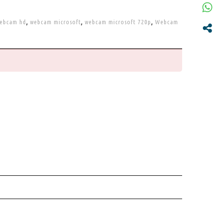
ebcam hd
,
webcam microsoft
,
webcam microsoft 720p
,
Webcam