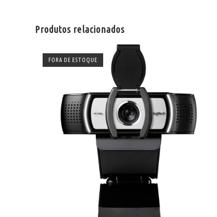
Produtos relacionados
FORA DE ESTOQUE