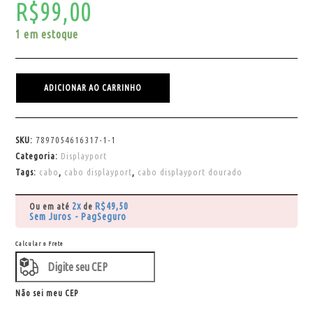
R$
99,00
1 em estoque
ADICIONAR AO CARRINHO
SKU:
7897054616317-1-1
Categoria:
Displayport
Tags:
cabo
,
cabo displayport
,
cabo displayport dourado
2x
R$
49,50
Ou em até
de
Sem Juros - PagSeguro
Calcular o Frete
Não sei meu CEP