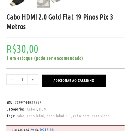
Cabo HDMI 2.0 Gold Flat 19 Pinos Pix 3
Metros
R$
30,00
1 em estoque (pode ser encomendado)
-
+
ADICIONAR AO CARRINHO
SKU:
7899744029667
Categorias:
Cabos
,
HDMI
Tags:
cabo
,
cabo hdmi
,
cabo hdmi 2.0
,
cabo hdmi para video
2x
R$
15,00
Ou em até
de