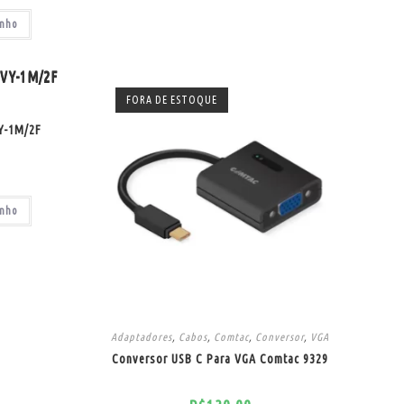
inho
FORA DE ESTOQUE
Y-1M/2F
inho
Adaptadores
,
Cabos
,
Comtac
,
Conversor
,
VGA
Conversor USB C Para VGA Comtac 9329