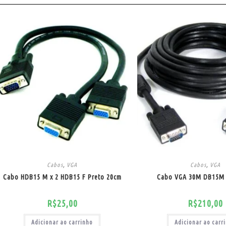
Cabos
,
VGA
Cabos
,
VGA
Cabo HDB15 M x 2 HDB15 F Preto 20cm
Cabo VGA 30M DB15M
R$
25,00
R$
210,00
Adicionar ao carrinho
Adicionar ao carr