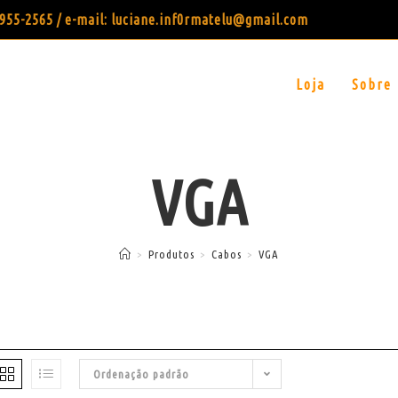
99955-2565 / e-mail: luciane.inf0rmatelu@gmail.com
Loja
Sobre
VGA
>
Produtos
>
Cabos
>
VGA
Ordenação padrão