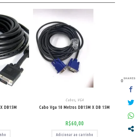
SHARES
0
Cabos
,
VGA
 X DB15M
Cabo Vga 10 Metros DB15M X DB 15M
R$
60,00
inho
Adicionar ao carrinho