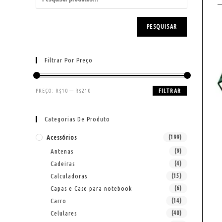
PESQUISAR
Filtrar Por Preço
PREÇO:
R$10
—
R$210
FILTRAR
Categorias De Produto
Acessórios
(199)
Antenas
(9)
Cadeiras
(4)
Calculadoras
(15)
Capas e Case para notebook
(6)
Carro
(14)
Celulares
(40)