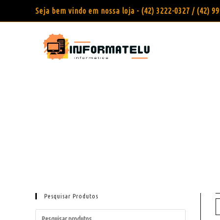
Seja bem vindo em nossa loja - (42) 3222-0327 / (42) 
Pesquisar Produtos