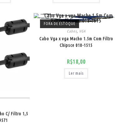
FORA DE ESTOQUE
Cabos
,
VGA
Cabo Vga x vga Macho 1.5m Com Filtro
Chipsce 018-1515
R$
18,00
Ler mais
 C/ Filtro 1,5
9571