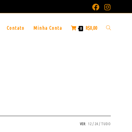
Contato
Minha Conta
R$
0,00
0
VER:
12
24
TUDO