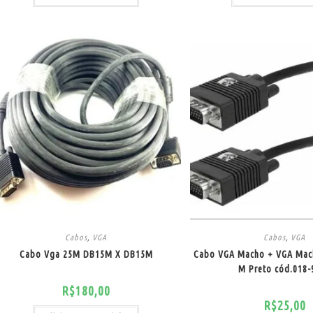
Cabos
,
VGA
Cabos
,
VGA
Cabo Vga 25M DB15M X DB15M
Cabo VGA Macho + VGA Macho
M Preto cód.018-
R$
180,00
R$
25,00