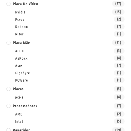
Placa De Vídeo
(27)
Nvidia
(15)
Pcyes
(2)
Radeon
(7)
Riser
(1)
Placa Mãe
(21)
AFOX
(3)
ASRock
(4)
Asus
(7)
Gigabyte
(1)
PCWare
(1)
Placas
(5)
pci-e
(4)
Processadores
(7)
AMD
(2)
Intel
(5)
Repetidor
(19)