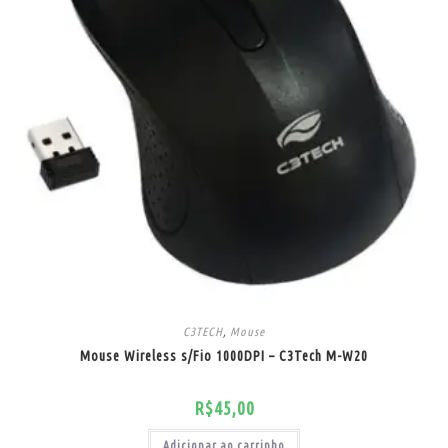
C3TECH
,
Mouse
Mouse Wireless s/Fio 1000DPI – C3Tech M-W20
R$
45,00
Adicionar ao carrinho