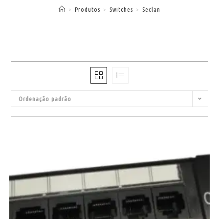
>
Produtos
>
Switches
>
Seclan
Ordenação padrão