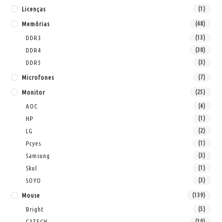
Licenças
(1)
Memórias
(48)
DDR3
(13)
DDR4
(30)
DDR5
(3)
Microfones
(7)
Monitor
(25)
AOC
(4)
HP
(1)
LG
(2)
Pcyes
(1)
Samsung
(3)
Skul
(1)
SOYO
(3)
Mouse
(139)
Bright
(5)
C3TECH
(10)