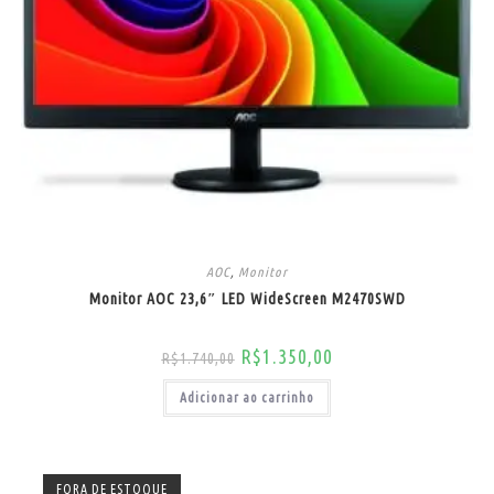
AOC
,
Monitor
Monitor AOC 23,6″ LED WideScreen M2470SWD
R$
1.350,00
R$
1.740,00
Adicionar ao carrinho
FORA DE ESTOQUE