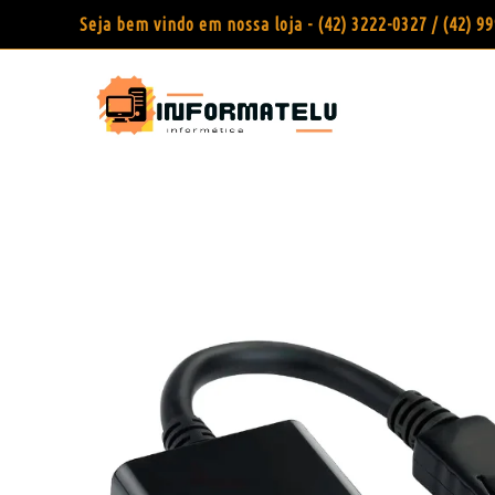
Seja bem vindo em nossa loja - (42) 3222-0327 / (42) 