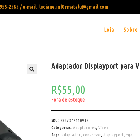
99955-2565 / e-mail: luciane.inf0rmatelu@gmail.com
Loja
Sobre
Adaptador Displayport para 
R$
55,00
Fora de estoque
SKU:
7897372110917
Categorias:
Adaptadores
,
Vídeo
Tags:
adaptador
,
conversor
,
displayport
,
vga