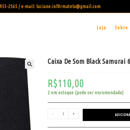
99955-2565 / e-mail: luciane.inf0rmatelu@gmail.com
Loja
Sobre
Caixa De Som Black Samurai 6
R$
110,00
2 em estoque (pode ser encomendado)
-
+
ADICION