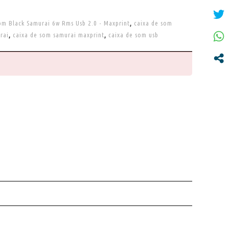
om Black Samurai 6w Rms Usb 2.0 - Maxprint
,
caixa de som
rai
,
caixa de som samurai maxprint
,
caixa de som usb