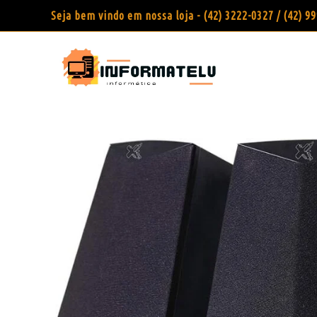
Seja bem vindo em nossa loja - (42) 3222-0327 / (42) 