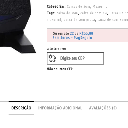
Categorias:
Caixas de Som
,
Maxprint
Tags:
caixa de som
,
caixa de som 6w
,
Caixa De S
maxprint
,
caixa de som preta
,
caixa de som samu
2x
R$
55,00
Ou em até
de
Sem Juros - PagSeguro
Calcular o Frete
Não sei meu CEP
DESCRIÇÃO
INFORMAÇÃO ADICIONAL
AVALIAÇÕES (0)