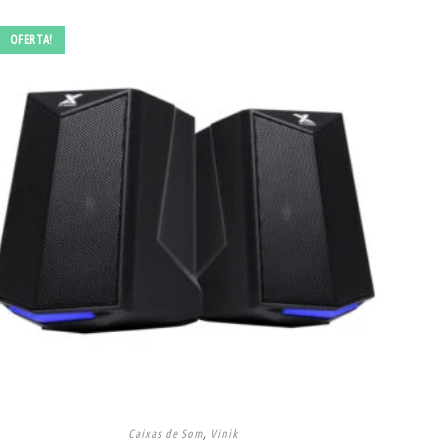
OFERTA!
Caixas de Som
,
Vinik