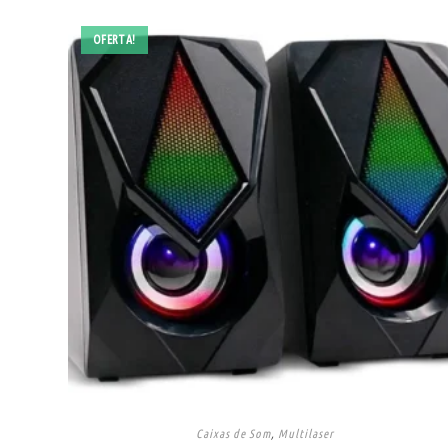
OFERTA!
Caixas de Som
,
Multilaser