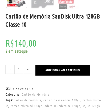
Cartão de Memória SanDisk Ultra 128GB
Classe 10
R$
140,00
2 em estoque
-
+
ADICIONAR AO CARRINHO
SKU:
619659161736
Categoria:
Cartão de Memória
Tags:
cartão de memória
,
cartao de memoria 128gb
,
cartão micro
sd
,
cartao micro sd 128gb
,
micro sd
,
micro sd 128gb
,
sd
,
sd 128gb