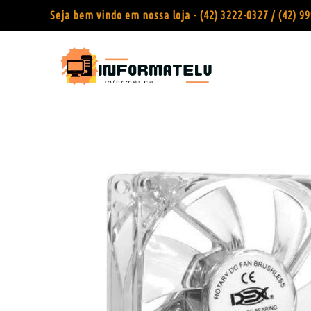
Seja bem vindo em nossa loja - (42) 3222-0327 / (42) 