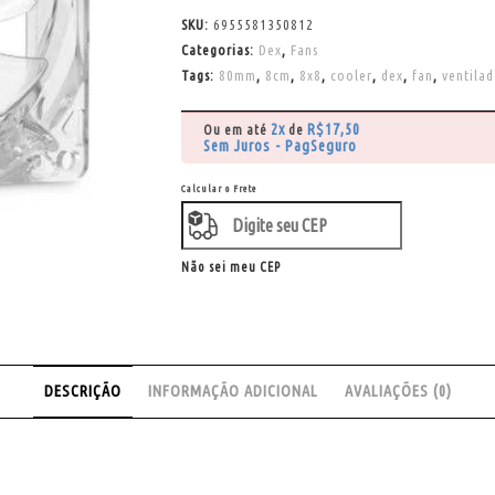
SKU:
6955581350812
Categorias:
Dex
,
Fans
Tags:
80mm
,
8cm
,
8x8
,
cooler
,
dex
,
fan
,
ventilad
2x
R$
17,50
Ou em até
de
Sem Juros - PagSeguro
Calcular o Frete
Não sei meu CEP
DESCRIÇÃO
INFORMAÇÃO ADICIONAL
AVALIAÇÕES (0)