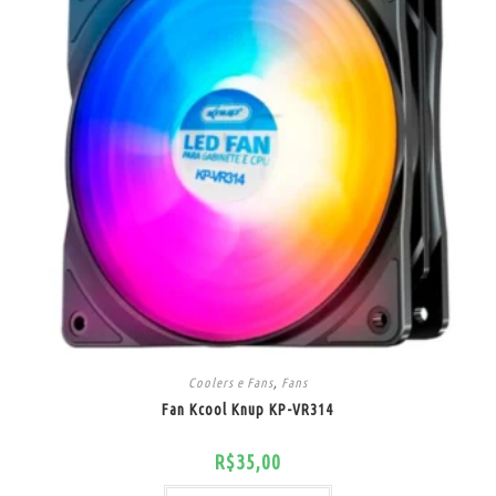
Coolers e Fans
,
Fans
Fan Kcool Knup KP-VR314
R$
35,00