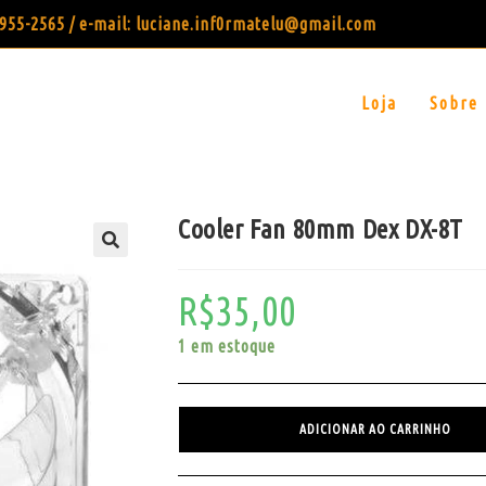
99955-2565 / e-mail: luciane.inf0rmatelu@gmail.com
Loja
Sobre
Cooler Fan 80mm Dex DX-8T
R$
35,00
1 em estoque
ADICIONAR AO CARRINHO