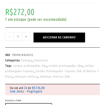
R$
272,00
1 em estoque (pode ser encomendado)
-
+
ADICIONAR AO CARRINHO
SKU:
7899018426932
Categorias:
Energia
,
Extensores
Tags:
cordao prolongador 20a
,
cordao prolongador 20m
,
cordao
prolongador tripolar
,
Cordão Prolongador Tripolar 20A 20 Metros 3
Pinos
,
extensao eletrica
,
extensao eletrica 20m
2x
R$
136,00
Ou em até
de
Sem Juros - PagSeguro
Calcular o Frete