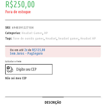
R$
250,00
Fora de estoque
SKU:
6948391227184
Categorias:
Headset Gamer
,
HP
Tags:
fone de ouvido gamer
,
Headset
,
headset gamer
,
Headset HP
2x
R$
125,00
Ou em até
de
Sem Juros - PagSeguro
Calcular o Frete
Não sei meu CEP
DESCRIÇÃO