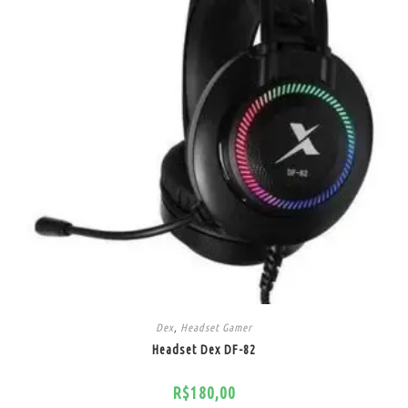
Dex
,
Headset Gamer
Headset Dex DF-82
R$
180,00