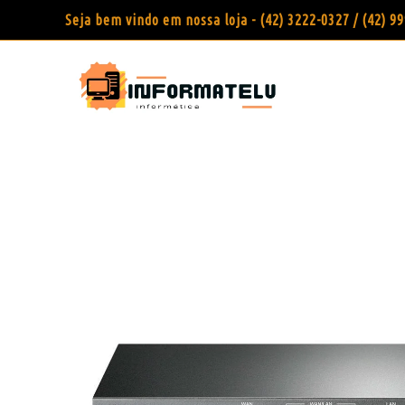
Seja bem vindo em nossa loja - (42) 3222-0327 / (42) 