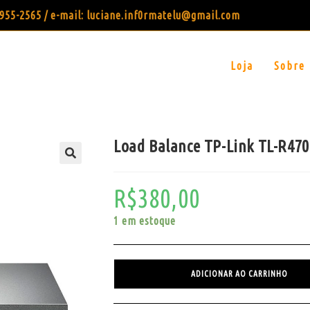
99955-2565 / e-mail: luciane.inf0rmatelu@gmail.com
Loja
Sobre
Load Balance TP-Link TL-R47
R$
380,00
1 em estoque
ADICIONAR AO CARRINHO