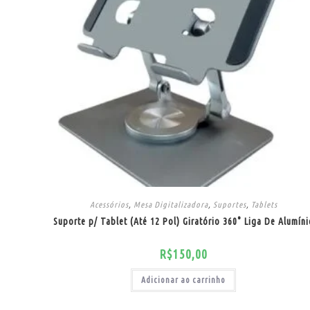
Acessórios
,
Mesa Digitalizadora
,
Suportes
,
Tablets
Suporte p/ Tablet (Até 12 Pol) Giratório 360° Liga De Alumíni
R$
150,00
Adicionar ao carrinho