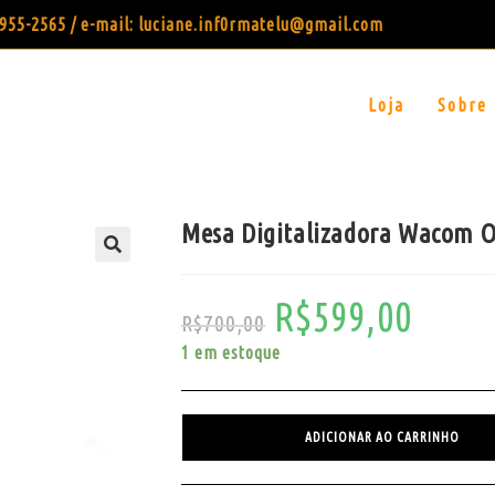
99955-2565 / e-mail: luciane.inf0rmatelu@gmail.com
Loja
Sobre
Mesa Digitalizadora Wacom 
R$
599,00
R$
700,00
1 em estoque
ADICIONAR AO CARRINHO