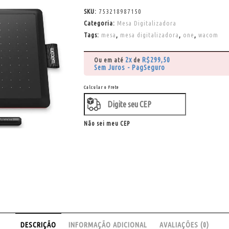
SKU:
753218987150
Categoria:
Mesa Digitalizadora
Tags:
mesa
,
mesa digitalizadora
,
one
,
wacom
2x
R$
299,50
Ou em até
de
Sem Juros - PagSeguro
Calcular o Frete
Não sei meu CEP
DESCRIÇÃO
INFORMAÇÃO ADICIONAL
AVALIAÇÕES (0)