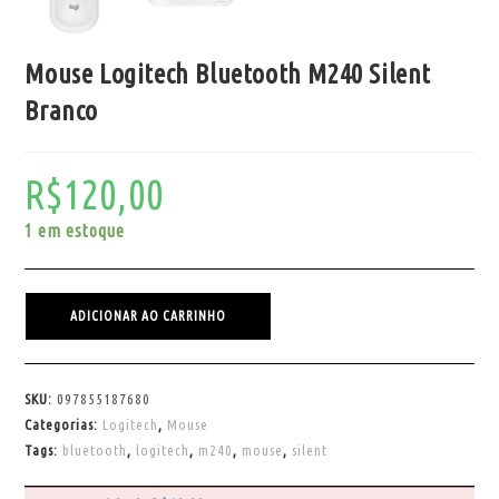
Mouse Logitech Bluetooth M240 Silent
Branco
R$
120,00
1 em estoque
ADICIONAR AO CARRINHO
SKU:
097855187680
Categorias:
Logitech
,
Mouse
Tags:
bluetooth
,
logitech
,
m240
,
mouse
,
silent